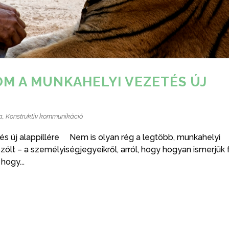
OM A MUNKAHELYI VEZETÉS ÚJ
a
,
Konstruktív kommunikáció
és új alappillére Nem is olyan rég a legtöbb, munkahelyi
szólt – a személyiségjegyeikről, arról, hogy hogyan ismerjük 
hogy...