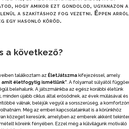
átod, hogy amikor ezt gondolod, ugyanazon a
tlenül a szakításhoz fog vezetni. Éppen arró
ég egy hasonló köröd.
s a következő?
éveiben találkoztam az
ÉletJátszma
kifejezéssel, amely
, amit életfogytig ismétlünk”
. A folyamat súlyától függőe
végül belehalunk. A játszmáinkba az egész korábbi életünk
, minden újabb ciklus által erősödnek, az évek múlásával és
ítőbbé válnak, beléjük vegyül a sorsszerűség, a komfortzó
lhatnám. Még az emberi kapcsolatainkat is a körünkhöz
yan közeget keresünk, amelyben az emberek akként tekint
smételt köreink fényében. Ezzel még a külvilágunk motiváló