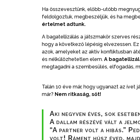
Ha összevesztünk, előbb-utóbb megnyugs
feldolgoztuk, megbeszéljük, és ha megbe
értelmet adtunk.
A bagatellizálás a játszmakör szerves rés
hogy a következő lépésig elvezessen. Ez
azok, amelyeket az aktív konfliktusban á
és nélkülözhetetlen elem.
A bagatellizá
megtagadni a szembesülés, elfogadás, me
Talán 10 éve már, hogy ugyanazt az ívet 
már?
Nem ritkaság, sőt!
Aki negyven éves, sok esetbe
A dallam részévé vált a jel
“A partner volt a hibás.” Ped
volt! Ráment húsz éved, majd