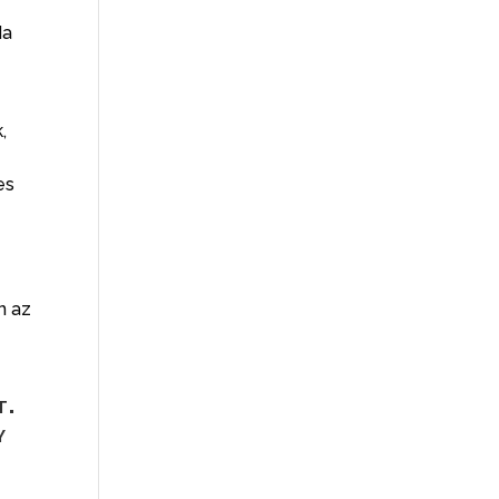
Ha
,
es
n az
t.
y