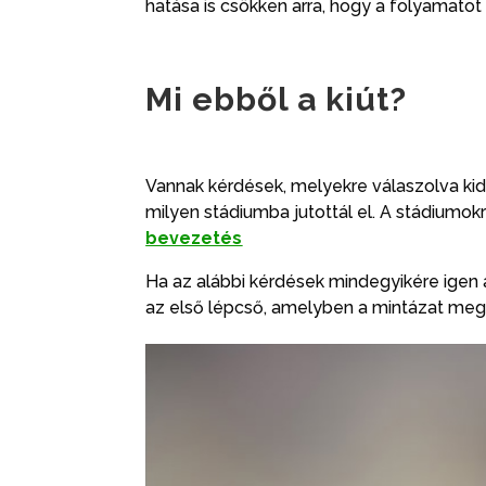
hatása is csökken arra, hogy a folyamatot 
Mi ebből a kiút?
Vannak kérdések, melyekre válaszolva kide
milyen stádiumba jutottál el. A stádiumo
bevezetés
Ha az alábbi kérdések mindegyikére igen a
az első lépcső, amelyben a mintázat meg