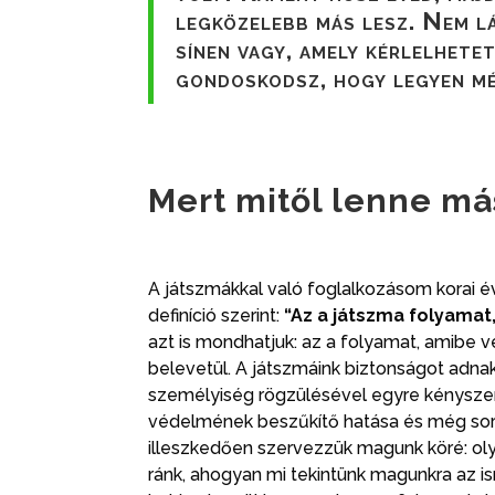
legközelebb más lesz. Nem l
sínen vagy, amely kérlelhete
gondoskodsz, hogy legyen m
Mert mitől lenne má
A játszmákkal való foglalkozásom korai 
definíció szerint:
“Az a játszma folyamat
azt is mondhatjuk: az a folyamat, amibe 
belevetül. A játszmáink biztonságot adnak
személyiség rögzülésével egyre kényszer
védelmének beszűkítő hatása és még soro
illeszkedően szervezzük magunk köré: ol
ránk, ahogyan mi tekintünk magunkra az i