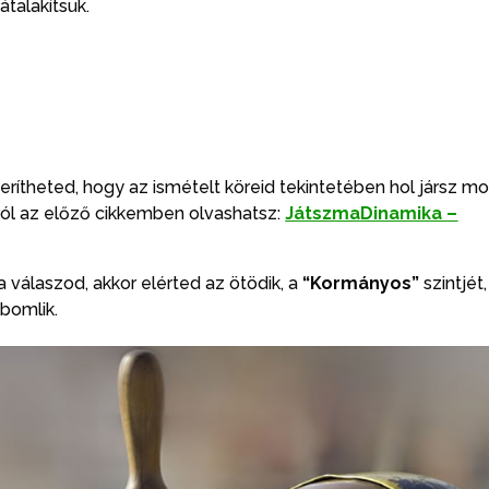
átalakítsuk.
rítheted, hogy az ismételt köreid tekintetében hol jársz mo
król az előző cikkemben olvashatsz:
JátszmaDinamika –
 válaszod, akkor elérted az ötödik, a
“Kormányos”
szintjét
bomlik.