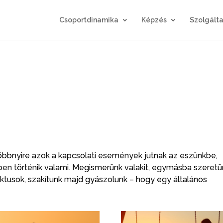
Csoportdinamika
Képzés
Szolgálta
többnyire azok a kapcsolati események jutnak az eszünkbe,
n történik valami. Megismerünk valakit, egymásba szeretü
ktusok, szakítunk majd gyászolunk – hogy egy általános