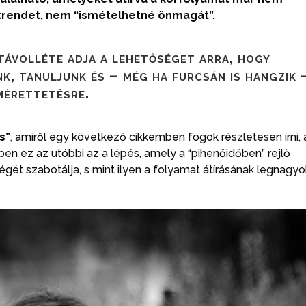
etrendet, nem “ismételhetné önmagát”.
távolléte adja a lehetőséget arra, hogy
k, tanuljunk és – még ha furcsán is hangzik 
mérettetésre.
s”
, amiről egy következő cikkemben fogok részletesen írni, 
ppen ez az utóbbi az a lépés, amely a “pihenőidőben” rejlő
gét szabotálja, s mint ilyen a folyamat átírásának legnagy