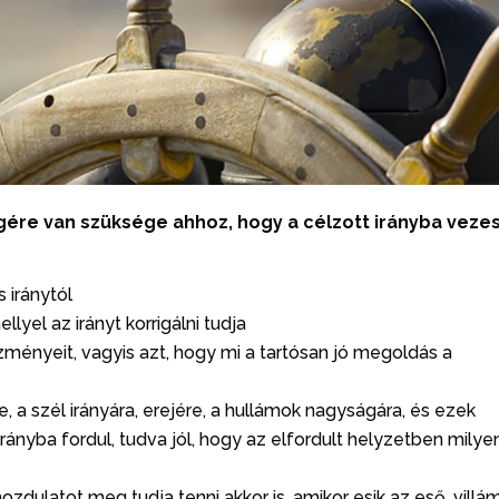
ére van szüksége ahhoz, hogy a célzott irányba veze
s iránytól
llyel az irányt korrigálni tudja
zményeit, vagyis azt, hogy mi a tartósan jó megoldás a
, a szél irányára, erejére, a hullámok nagyságára, és ezek
irányba fordul, tudva jól, hogy az elfordult helyzetben milye
zdulatot meg tudja tenni akkor is, amikor esik az eső, villáml