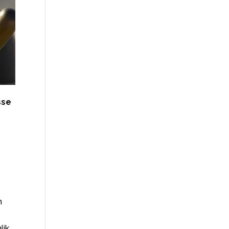
sse
n
ik,