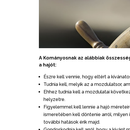
A Kományosnak az alábbiak összesség
a hajót:
Észre kell vennie, hogy eltért a kívánato
Tudnia kell, melyik az a mozdulatsor, ame
Ehhez tudnia kell a mozdulatai követke
helyzetre.
Figyelemmel kell lennie a hajó méreteire
ismeretében kell döntenie arról, milyen 
további hatások érik majd.
Gondoskodnia kell arról, hogy a kívánt mo