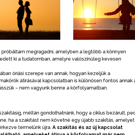
át próbáltam megragadni, amelyben a legtöbb a könnyen
kedett ki a tudatomban, amelyre valószínűleg kevesen
ban óriási szerepe van annak, hogyan kezeljük a
zmakörök átírásával kapcsolatban is különösen fontos annak 
 hisszük – nem vagyunk benne a körfolyamatban.
szakításig, méltán gondolhatnánk, hogy a ciklus bezárult, pe
enne, ha a szakítást nem követné egy újabb szakítás, amelyet
érkezve termelünk újra.
A szakítás és az új kapcsolat
található, amelyeket átírva a körfolyamat már nem