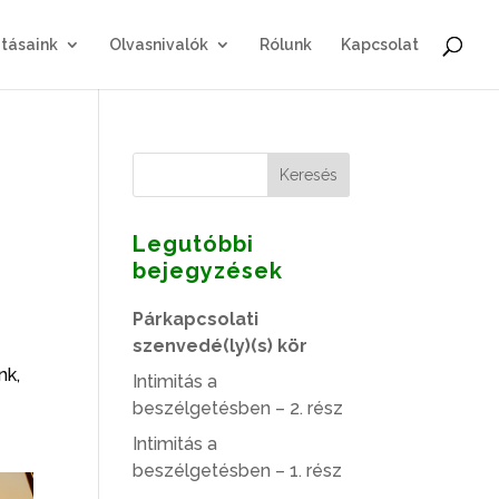
tásaink
Olvasnivalók
Rólunk
Kapcsolat
Legutóbbi
bejegyzések
Párkapcsolati
szenvedé(ly)(s) kör
nk,
Intimitás a
beszélgetésben – 2. rész
Intimitás a
beszélgetésben – 1. rész