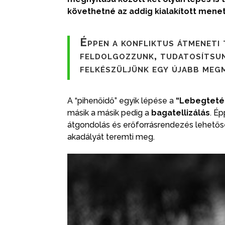
követhetné az addig kialakított men
Éppen a konfliktus átmeneti 
feldolgozzunk, tudatosítsun
felkészüljünk egy újabb meg
A “pihenőidő” egyik lépése a
“Lebegteté
másik a másik pedig a
bagatellizálás
. É
átgondolás és erőforrásrendezés lehetősé
akadályát teremti meg.