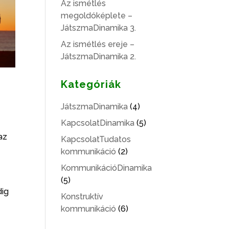
Az ismétlés
megoldóképlete –
JátszmaDinamika 3.
Az ismétlés ereje –
JátszmaDinamika 2.
Kategóriák
JátszmaDinamika
(4)
KapcsolatDinamika
(5)
az
KapcsolatTudatos
kommunikáció
(2)
KommunikációDinamika
(5)
dig
Konstruktív
kommunikáció
(6)