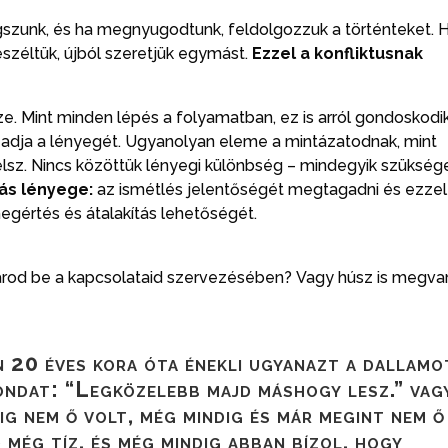
zunk, és ha megnyugodtunk, feldolgozzuk a történteket. 
széltük, újból szeretjük egymást.
Ezzel a konfliktusnak
ze. Mint minden lépés a folyamatban, ez is arról gondoskodik
 adja a lényegét. Ugyanolyan eleme a mintázatodnak, mint
télsz. Nincs közöttük lényegi különbség – mindegyik szükség
lás lényege:
az ismétlés jelentőségét megtagadni és ezzel
gértés és átalakítás lehetőségét.
járod be a kapcsolataid szervezésében? Vagy húsz is megva
n 20 éves kora óta énekli ugyanazt a dallamo
mondat: “Legközelebb majd máshogy lesz.” vag
ig nem ő volt, még mindig és már megint nem ő
 még tíz, és még mindig abban bízol, hogy