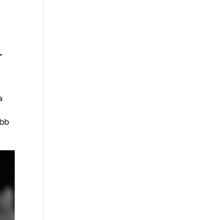
–
a
obb