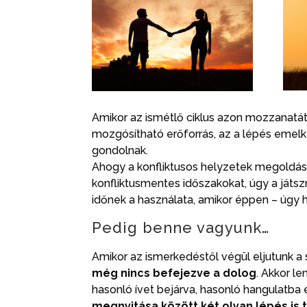
Amikor az ismétlő ciklus azon mozzanat
mozgósítható erőforrás, az a lépés emel
gondolnak.
Ahogy a konfliktusos helyzetek megoldásá
konfliktusmentes időszakokat, úgy a játs
időnek a használata, amikor éppen – úgy
Pedig benne vagyunk…
Amikor az ismerkedéstől végül eljutunk a 
még nincs befejezve a dolog
. Akkor l
hasonló ívet bejárva, hasonló hangulatba 
megnyitása között két olyan lépés is 